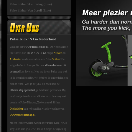
Pulse Slither Skull Wing (blue)
Pulse Slither Von Scroll (lime)
Pulse Kick 'N Go Nederland
Welkom bij
www.pulsekickngo.nl
. De Nederlandse
thuisbasis van
Pulse Kick 'N Go
steps
Nitrous
en
Xcelerator
en de revolutionaire Pulse
Slither
! De
enige dealer in Europa die ook
alle onderdelen uit
voorraad
kan leveren. Hoe erg je een Pulse step ook
in de vernieling rijdt, wij hebben de onderdelen om
hem te fixen. Was je altijd al op zoek naar de
ultieme step specialist
, je hebt hem gevonden. Bij
ons kunt je terecht voor elke technische vraag wat
betreft je Pulse Nitrous, Xcelerator of Slither.
Onderdelen
kun je bestellen via de webshop van
www.streetsurfshop.nl
.
Mocht je meer willen weten over Pulse Kick 'N Go
steps dan kun je allerlei leuke fimpjes bekijken op