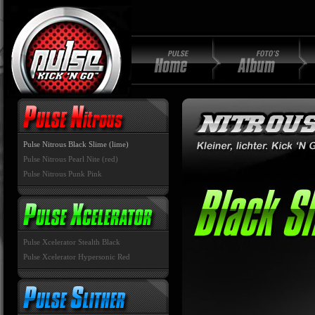
Pulse Nitrous Black Slime (lime)
Pulse Nitrous Pearl Nite (red)
Pulse Nitrous Punk Pink
Pulse Xcelerator Stealth Black
Pulse Xcelerator Hypersonic Red