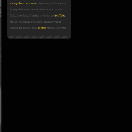
www.pulsescooters.com
Daar kun je ook zien hoe
de steps het beste onderhouden kunnen worden.
Ook zijn er leuke filmpjes te vinden op
YouTube
.
Mocht je ondanks al die info toch nog vragen
hebben dan moet je maar
contact
met ons opnemen.